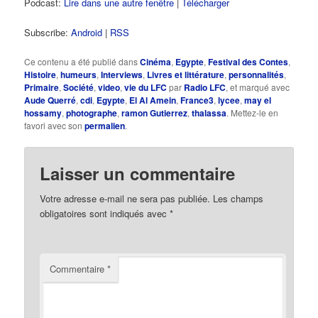
Podcast:
Lire dans une autre fenêtre
|
Télécharger
Subscribe:
Android
|
RSS
Ce contenu a été publié dans
Cinéma
,
Egypte
,
Festival des Contes
,
Histoire
,
humeurs
,
Interviews
,
Livres et littérature
,
personnalités
,
Primaire
,
Société
,
video
,
vie du LFC
par
Radio LFC
, et marqué avec
Aude Querré
,
cdi
,
Egypte
,
El Al Amein
,
France3
,
lycee
,
may el
hossamy
,
photographe
,
ramon Gutierrez
,
thalassa
. Mettez-le en
favori avec son
permalien
.
Laisser un commentaire
Votre adresse e-mail ne sera pas publiée.
Les champs
obligatoires sont indiqués avec
*
Commentaire
*