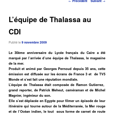
Navigation
←
Précédent
Suivant
→
des
principal
articles
L’équipe de Thalassa au
CDI
Publié le
9 novembre 2009
Le 30ème anniversaire du Lycée français du Caire a été
marqué par l’arrivée d’une équipe de Thalassa, le magasine
de la mer.
Produit et animé par Georges Pernoud depuis 35 ans, cette
émission est diffusée sur les écrans de France 3 et de TV5
Monde et s’est fait une réputation mondiale.
L’équipe de Thalassa était composée de Ramon Gutierrez,
grand reporter, de Patrick Meheut, caméraman et de Michel
Magnier, ingénieur du son.
Elle s’est déplacée en Egypte pour filmer un épisode de leur
itinéraire qui tourne autour de la Méditerranée, la Mer rouge
et de l’Océan indien, le tout sous forme de carnet de route