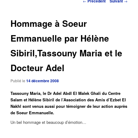
Navigation
←
Précédent
Suivant
→
des
principal
articles
Hommage à Soeur
Emmanuelle par Hélène
Sibiril,Tassouny Maria et le
Docteur Adel
Publié le
14 décembre 2008
Tassouny Maria, le Dr Adel Abdl El Malek Ghali du Centre
Salam et Hélène Sibiril de l’Association des Amis d’Ezbet El
Nakhl sont venus aussi pour témoigner de leur action auprès
de Soeur Emmanuelle.
Un bel hommage et beaucoup d’émotion…