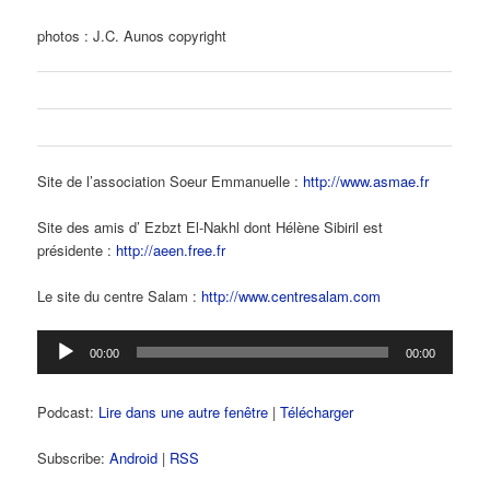
photos : J
.C. Aunos copyright
Site de l’association Soeur Emmanuelle :
http://www.asmae.fr
Site des amis d’ Ezbzt El-Nakhl dont Hélène Sibiril est
présidente :
http://aeen.free.fr
Le site du centre Salam :
http://www.centresalam.com
Lecteur
00:00
00:00
audio
Podcast:
Lire dans une autre fenêtre
|
Télécharger
Subscribe:
Android
|
RSS