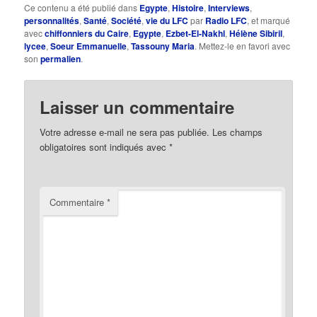
Ce contenu a été publié dans
Egypte
,
Histoire
,
Interviews
,
personnalités
,
Santé
,
Société
,
vie du LFC
par
Radio LFC
, et marqué
avec
chiffonniers du Caire
,
Egypte
,
Ezbet-El-Nakhl
,
Hélène Sibiril
,
lycee
,
Soeur Emmanuelle
,
Tassouny Maria
. Mettez-le en favori avec
son
permalien
.
Laisser un commentaire
Votre adresse e-mail ne sera pas publiée.
Les champs
obligatoires sont indiqués avec
*
Commentaire
*