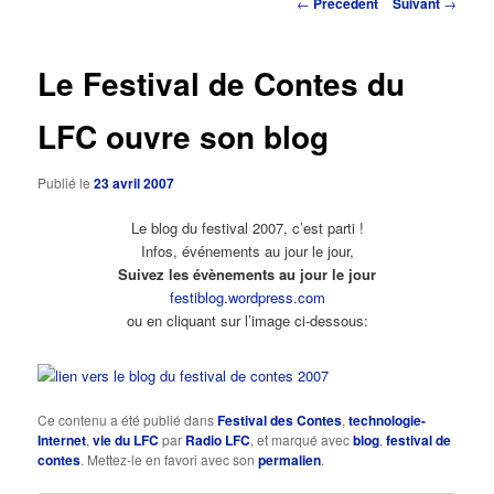
Navigation
←
Précédent
Suivant
→
des
principal
articles
Le Festival de Contes du
LFC ouvre son blog
Publié le
23 avril 2007
Le blog du festival 2007, c’est parti !
Infos, événements au jour le jour,
Suivez les évènements au jour le jour
festiblog.wordpress.com
ou en cliquant sur l’image ci-dessous:
Ce contenu a été publié dans
Festival des Contes
,
technologie-
Internet
,
vie du LFC
par
Radio LFC
, et marqué avec
blog
,
festival de
contes
. Mettez-le en favori avec son
permalien
.