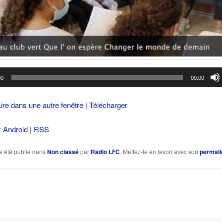
00
00:00
Lire dans une autre fenêtre
|
Télécharger
:
Android
|
RSS
a été publié dans
Non classé
par
Radio LFC
. Mettez-le en favori avec son
permali