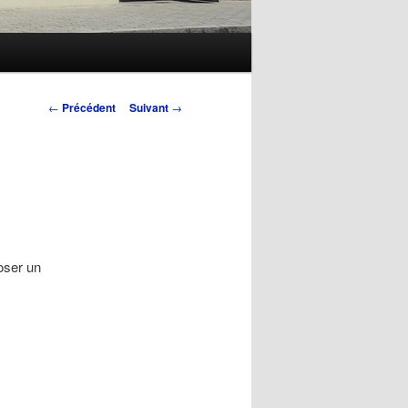
Navigation
←
Précédent
Suivant
→
des
articles
oser un