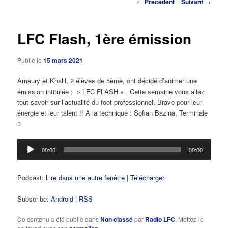
Navigation
←
Précédent
Suivant
→
des
principal
articles
LFC Flash, 1ère émission
Publié le
15 mars 2021
Amaury et Khalil, 2 élèves de 5ème, ont décidé d’animer une
émission intitulée : » LFC FLASH » . Cette semaine vous allez
tout savoir sur l’actualité du foot professionnel. Bravo pour leur
énergie et leur talent !! A la technique : Sofian Bazina, Terminale
3
Lecteur
00:00
00:00
audio
Podcast:
Lire dans une autre fenêtre
|
Télécharger
Subscribe:
Android
|
RSS
Ce contenu a été publié dans
Non classé
par
Radio LFC
. Mettez-le