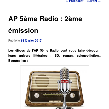
Navigation
←
Précédent
Suivant
→
des
principal
articles
AP 5ème Radio : 2ème
émission
Publié le
14 février 2017
Les élèves de l’AP 5ème Radio vont vous faire découvrir
leurs univers littéraires : BD, roman, science-fiction..
Ecoutez-les !