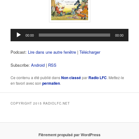
Lecteur
00:00
00:00
audio
Podcast:
Lire dans une autre fenêtre
|
Télécharger
Subscribe:
Android
|
RSS
Ce contenu a été publié dans
Non classé
par
Radio LFC
. Mettez-le
en favori avec son
permalien
.
COPYRIGHT 2015 RADIOLFC.NET
Fièrement propulsé par WordPress