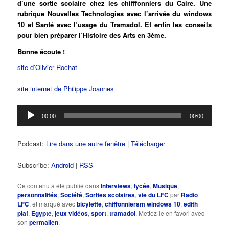
d’une sortie scolaire chez les chifffonniers du Caire. Une
rubrique Nouvelles Technologies avec l’arrivée du windows
10 et Santé avec l’usage du Tramadol. Et enfin les conseils
pour bien préparer l’Histoire des Arts en 3ème.
Bonne écoute !
site d’Olivier Rochat
site internet de Philippe Joannes
Lecteur
00:00
00:00
audio
Podcast:
Lire dans une autre fenêtre
|
Télécharger
Subscribe:
Android
|
RSS
Ce contenu a été publié dans
Interviews
,
lycée
,
Musique
,
personnalités
,
Société
,
Sorties scolaires
,
vie du LFC
par
Radio
LFC
, et marqué avec
bicylette
,
chiffonniersm windows 10
,
edith
piaf
,
Egypte
,
jeux vidéos
,
sport
,
tramadol
. Mettez-le en favori avec
son
permalien
.