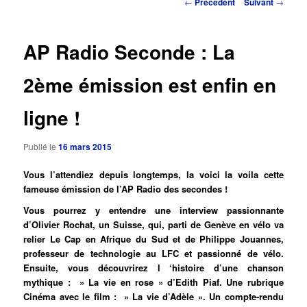
Navigation
←
Précédent
Suivant
→
des
principal
articles
AP Radio Seconde : La
2ème émission est enfin en
ligne !
Publié le
16 mars 2015
Vous l’attendiez depuis longtemps, la voici la voila cette
fameuse émission de l’AP Radio des secondes !
Vous pourrez y entendre une interview passionnante
d’Olivier Rochat, un Suisse, qui, parti de Genève en vélo va
relier Le Cap en Afrique du Sud et de Philippe Jouannes,
professeur de technologie au LFC et passionné de vélo.
Ensuite, vous découvrirez l ‘histoire d’une chanson
mythique : » La vie en rose » d’Edith Piaf. Une rubrique
Cinéma avec le film : » La vie d’Adèle ». Un compte-rendu