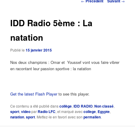
Navigation
←
Précédent
Suivant
→
des
principal
articles
IDD Radio 5ème : La
natation
Publié le
15 janvier 2015
Nos deux champions : Omar et Youssef vont vous faire vibrer
en racontant leur passion sportive : la natation
Get the latest Flash Player
to see this player.
Ce contenu a été publié dans
collège
,
IDD RADIO
,
Non classé
,
sport
,
video
par
Radio LFC
, et marqué avec
college
,
Egypte
,
natation
,
sport
. Mettez-le en favori avec son
permalien
.