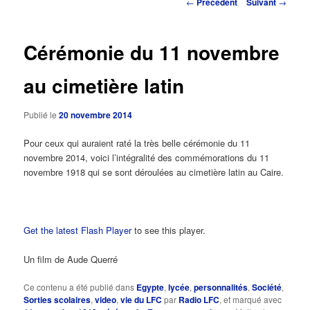
Navigation
←
Précédent
Suivant
→
des
principal
articles
Cérémonie du 11 novembre
au cimetière latin
Publié le
20 novembre 2014
Pour ceux qui auraient raté la très belle cérémonie du 11
novembre 2014, voici l’intégralité des commémorations du 11
novembre 1918 qui se sont déroulées au cimetière latin au Caire.
Get the latest Flash Player
to see this player.
Un film de Aude Querré
Ce contenu a été publié dans
Egypte
,
lycée
,
personnalités
,
Société
,
Sorties scolaires
,
video
,
vie du LFC
par
Radio LFC
, et marqué avec