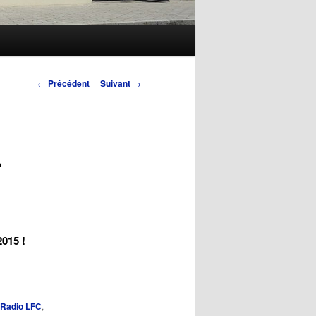
Navigation
←
Précédent
Suivant
→
des
articles
.
2015 !
Radio LFC
,