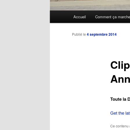
Menu
Accueil
Comment ça march
Aller
principal
au
Publié le
4 septembre 2014
contenu
Clip
principal
Ann
Toute la 
Get the la
Ce contenu 