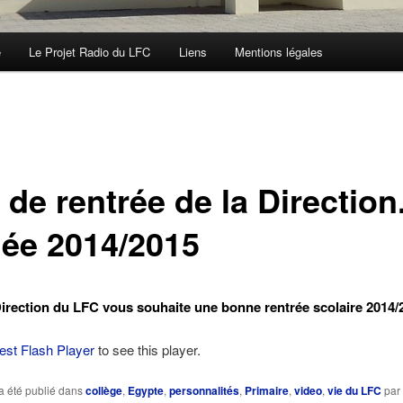
e
Le Projet Radio du LFC
Liens
Mentions légales
 de rentrée de la Direction
ée 2014/2015
Direction du LFC vous souhaite une bonne rentrée scolaire 2014/
test Flash Player
to see this player.
a été publié dans
collège
,
Egypte
,
personnalités
,
Primaire
,
video
,
vie du LFC
par