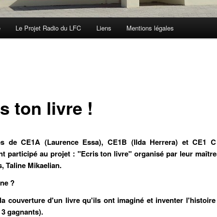
e
Le Projet Radio du LFC
Liens
Mentions légales
s ton livre !
es de CE1A (Laurence Essa), CE1B (Ilda Herrera) et CE1 C 
t participé au projet : "Ecris ton livre" organisé par leur maître
, Taline Mikaelian.
ne ?
la couverture d'un livre qu'ils ont imaginé et inventer l'histoire
s 3 gagnants).