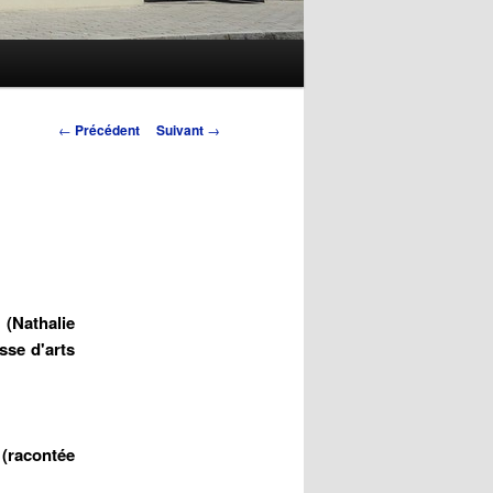
Navigation
←
Précédent
Suivant
→
des
articles
(Nathalie
sse d'arts
 (racontée