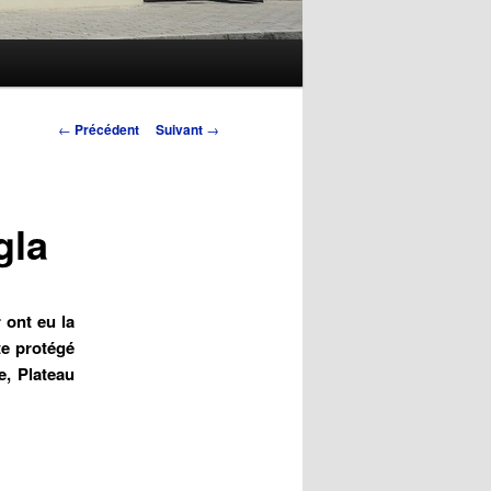
Navigation
←
Précédent
Suivant
→
des
articles
gla
 ont eu la
te protégé
, Plateau