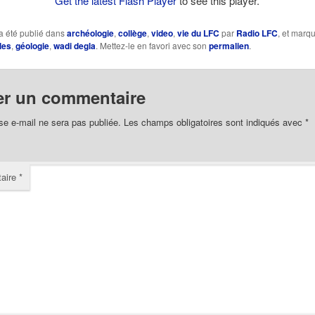
Get the latest Flash Player
to see this player.
a été publié dans
archéologie
,
collège
,
video
,
vie du LFC
par
Radio LFC
, et marq
les
,
géologie
,
wadi degla
. Mettez-le en favori avec son
permalien
.
er un commentaire
se e-mail ne sera pas publiée.
Les champs obligatoires sont indiqués avec
*
aire
*