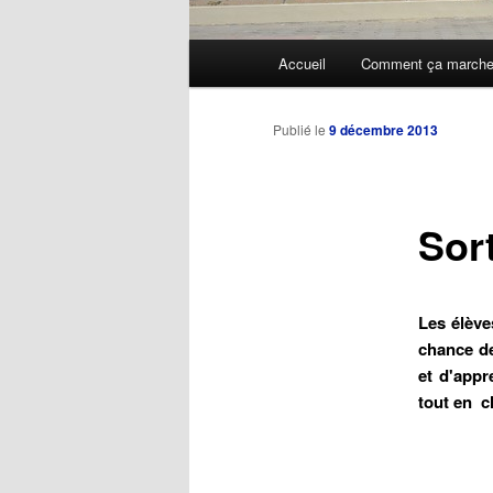
Menu
Accueil
Comment ça march
Aller
principal
au
Publié le
9 décembre 2013
contenu
Sor
principal
Les élève
chance de
et d'app
tout en c