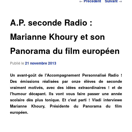
Navigation
←
Précédent
Suivant
→
des
principal
articles
A.P. seconde Radio :
Marianne Khoury et son
Panorama du film européen
Publié le
21 novembre 2013
Un avant-goût de l'Accompagnement Personnalisé Radio !
Des émissions réalisées par onze élèves de seconde
vraiment motivés, avec des idées extraordinaires ! et de
l'humour décapant. Ils vont vous faire passer une année
scolaire dès plus tonique. Et c'est parti ! Vladi interviewe
Marianne Khoury, Présidente du Panorama du film
européen.