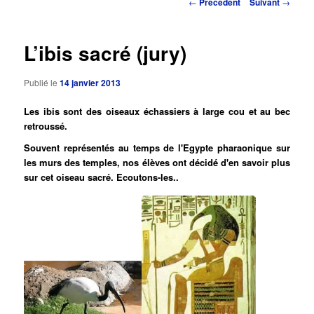
Navigation
←
Précédent
Suivant
→
des
principal
articles
L’ibis sacré (jury)
Publié le
14 janvier 2013
Les ibis sont des oiseaux échassiers à large cou et au bec
retroussé.
Souvent représentés au temps de l'Egypte pharaonique sur
les murs des temples, nos élèves ont décidé d'en savoir plus
sur cet oiseau sacré. Ecoutons-les..