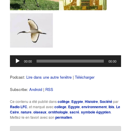
Lecteur
00:00
00:00
audio
Podcast:
Lire dans une autre fenêtre
|
Télécharger
Subscribe:
Android
|
RSS
Ce contenu a été publié dans
collège
,
Egypte
,
Histoire
,
Société
par
Radio LFC
, et marqué avec
college
,
Egypte
,
environnement
,
ibis
,
Le
Caire
,
nature
,
oiseaux
,
ornithologie
,
sacré
,
symbole égyptien
.
Mettez-le en favori avec son
permalien
.