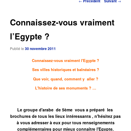
Navigation
←
Précédent
Suivant
→
des
principal
articles
Connaissez-vous vraiment
l’Egypte ?
Publié le
30 novembre 2011
Connaissez-vous vraiment l'Egypte ?
Ses villes historiques et balnéaires ?
Que voir, quand, comment y
aller ?
L'histoire de ses monuments ? …
Le groupe d'arabe de 5ème vous a préparé les
brochures de tous les lieux intéressants , n'hésitez pas
à vous adresser à eux pour tous renseignements
complémentaires pour mieux connaître l'Egypte.