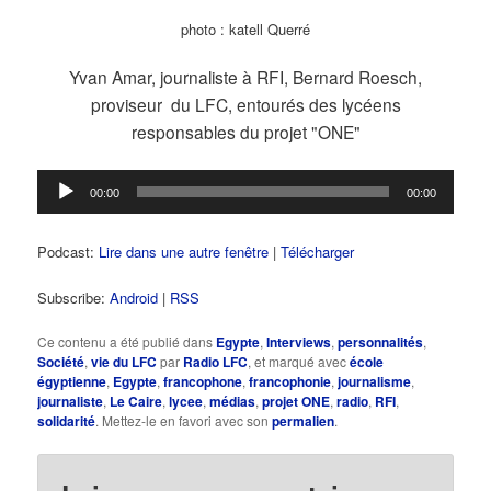
photo : katell Querré
Yvan Amar, journaliste à RFI, Bernard Roesch,
proviseur du LFC, entourés des lycéens
responsables du projet "ONE"
Lecteur
00:00
00:00
audio
Podcast:
Lire dans une autre fenêtre
|
Télécharger
Subscribe:
Android
|
RSS
Ce contenu a été publié dans
Egypte
,
Interviews
,
personnalités
,
Société
,
vie du LFC
par
Radio LFC
, et marqué avec
école
égyptienne
,
Egypte
,
francophone
,
francophonie
,
journalisme
,
journaliste
,
Le Caire
,
lycee
,
médias
,
projet ONE
,
radio
,
RFI
,
solidarité
. Mettez-le en favori avec son
permalien
.