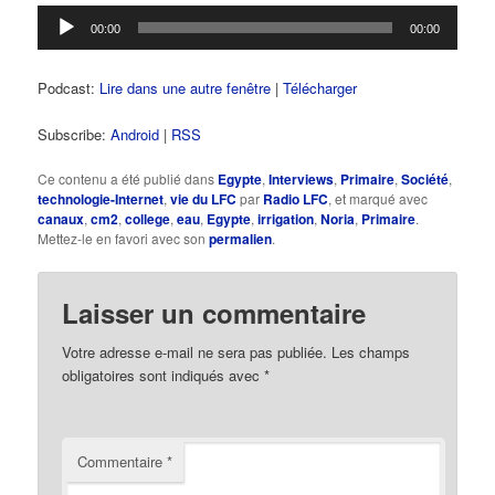
Lecteur
00:00
00:00
audio
Podcast:
Lire dans une autre fenêtre
|
Télécharger
Subscribe:
Android
|
RSS
Ce contenu a été publié dans
Egypte
,
Interviews
,
Primaire
,
Société
,
technologie-Internet
,
vie du LFC
par
Radio LFC
, et marqué avec
canaux
,
cm2
,
college
,
eau
,
Egypte
,
irrigation
,
Noria
,
Primaire
.
Mettez-le en favori avec son
permalien
.
Laisser un commentaire
Votre adresse e-mail ne sera pas publiée.
Les champs
obligatoires sont indiqués avec
*
Commentaire
*