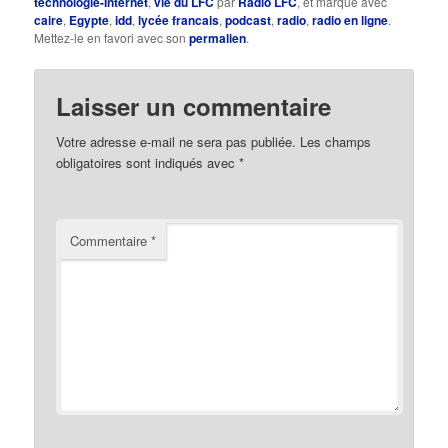
technologie-Internet
,
vie du LFC
par
Radio LFC
, et marqué avec
caire
,
Egypte
,
idd
,
lycée francais
,
podcast
,
radio
,
radio en ligne
.
Mettez-le en favori avec son
permalien
.
Laisser un commentaire
Votre adresse e-mail ne sera pas publiée.
Les champs
obligatoires sont indiqués avec
*
Commentaire
*