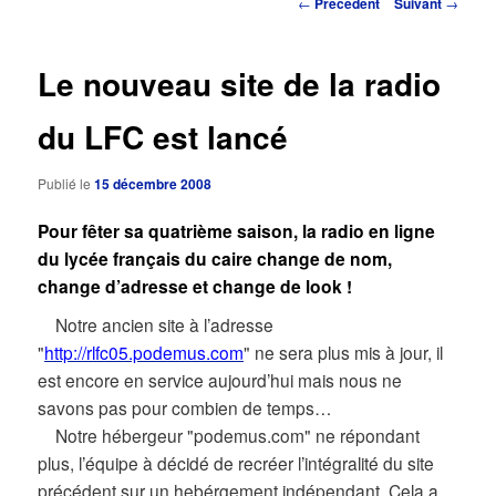
Navigation
←
Précédent
Suivant
→
des
principal
articles
Le nouveau site de la radio
du LFC est lancé
Publié le
15 décembre 2008
Pour fêter sa quatrième saison, la radio en ligne
du lycée français du caire change de nom,
change d’adresse et change de look !
Notre ancien site à l’adresse
"
http://rlfc05.podemus.com
" ne sera plus mis à jour, il
est encore en service aujourd’hui mais nous ne
savons pas pour combien de temps…
Notre hébergeur "podemus.com" ne répondant
plus, l’équipe à décidé de recréer l’intégralité du site
précédent sur un hebérgement indépendant. Cela a