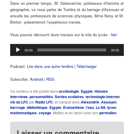
Dans un premier temps, M. Delamarche, professeur d’histoire et
géographie, va nous parler de Toshka et du barrage d’Assouan et
ensuite les professeurs de sciences physiques, Mme Nony et M.
Berton présenteront l’expérience menée.
Vous pouvez découvrir leurs travaux sur le site du lycée :
lien
Lecteur
00:00
00:00
audio
Podcast:
Lire dans une autre fenêtre
|
Télécharger
Subscribe:
Android
|
RSS
Ce contenu a été publié dans
archéologie
,
Egypte
,
Histoire
,
Interviews
,
personnalités
,
Sorties scolaires
,
technologie-Internet
,
vie du LFC
par
Radio LFC
, et marqué avec
Alexandrie
,
Assouan
,
barrrage
,
bibliothèque
,
Egypte
,
Eratosthène
,
l'eau
,
Le Nil
,
lycee
,
mathematiques
,
voyage
. Mettez-le en favori avec son
permalien
.
Laisser un commentaire