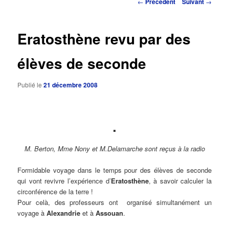
Navigation
←
Précédent
Suivant
→
des
principal
articles
Eratosthène revu par des
élèves de seconde
Publié le
21 décembre 2008
M. Berton, Mme Nony et M.Delamarche sont reçus à la radio
Formidable voyage dans le temps pour des élèves de seconde
qui vont revivre l’expérience d’
Eratosthène
, à savoir calculer la
circonférence de la terre !
Pour celà, des professeurs ont organisé simultanément un
voyage à
Alexandrie
et à
Assouan
.