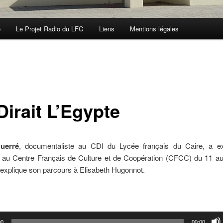
e
Le Projet Radio du LFC
Liens
Mentions légales
Dirait L’Egypte
Querré
, documentaliste au CDI du Lycée français du Caire, a 
s au Centre Français de Culture et de Coopération (CFCC) du 11 au 
 explique son parcours à Elisabeth Hugonnot.
00
00:00