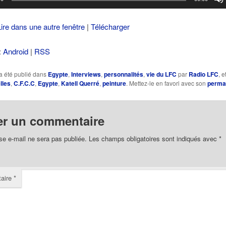
Lire dans une autre fenêtre
|
Télécharger
:
Android
|
RSS
a été publié dans
Egypte
,
Interviews
,
personnalités
,
vie du LFC
par
Radio LFC
, 
lles
,
C.F.C.C
,
Egypte
,
Katell Querré
,
peinture
. Mettez-le en favori avec son
perma
er un commentaire
se e-mail ne sera pas publiée.
Les champs obligatoires sont indiqués avec
*
aire
*