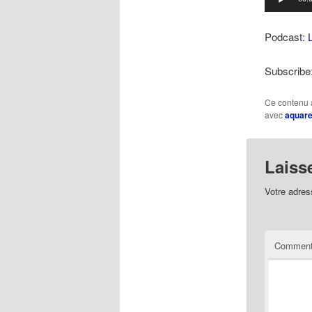
audio
Podcast:
Subscribe
Ce contenu 
avec
aquare
Laiss
Votre adres
Comment