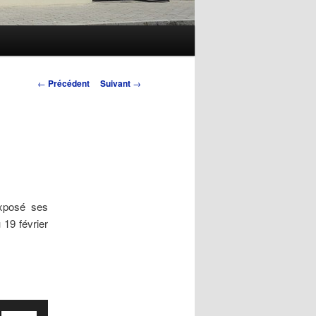
Navigation
←
Précédent
Suivant
→
des
articles
exposé ses
19 février
Utilisez