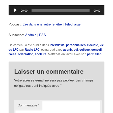
Lecteur
00:00
00:00
audio
Podcast:
Lire dans une autre fenêtre
|
Télécharger
Subscribe:
Android
|
RSS
Ce contenu a été publié dans
Interviews
,
personnalités
,
Société
,
vie
du LFC
par
Radio LFC
, et marqué avec
avenir
,
cdi
,
college
,
conseil
,
lycee
,
orientation
,
scolaire
. Mettez-le en favori avec son
permalien
.
Laisser un commentaire
Votre adresse e-mail ne sera pas publiée.
Les champs
obligatoires sont indiqués avec
*
Commentaire
*