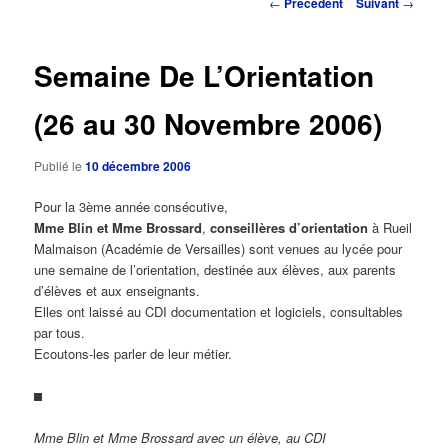
Navigation
←
Précédent
Suivant
→
des
principal
articles
Semaine De L’Orientation
(26 au 30 Novembre 2006)
Publié le
10 décembre 2006
Pour la 3ème année consécutive,
Mme Blin et Mme Brossard
,
conseillères d’orientation
à Rueil
Malmaison (Académie de Versailles) sont venues au lycée pour
une semaine de l’orientation, destinée aux élèves, aux parents
d’élèves et aux enseignants.
Elles ont laissé au CDI documentation et logiciels, consultables
par tous.
Ecoutons-les parler de leur métier.
Mme Blin et Mme Brossard avec un élève, au CDI