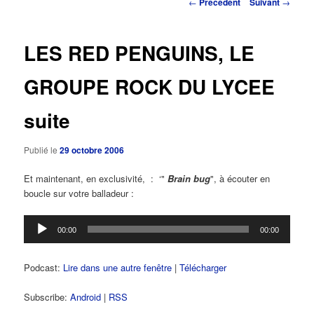
Navigation
←
Précédent
Suivant
→
des
principal
articles
LES RED PENGUINS, LE
GROUPE ROCK DU LYCEE
suite
Publié le
29 octobre 2006
Et maintenant, en exclusivité, : ‘"
Brain bug
", à écouter en
boucle sur votre balladeur :
Lecteur
00:00
00:00
audio
Podcast:
Lire dans une autre fenêtre
|
Télécharger
Subscribe:
Android
|
RSS